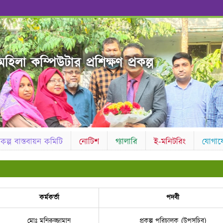
হিলা কম্পিউটার প্রশিক্ষণ প্রকল্প
্রকল্প বাস্তবায়ন কমিটি
নোটিশ
গ্যালারি
ই-মনিটরিং
যোগা
কর্মকর্তা
পদবী
মোঃ মনিরুজ্জামান
প্রকল্প পরিচালক (উপসচিব)