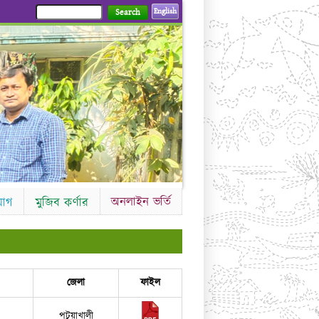
English
Search
অনলাইন ভর্তি
যোগ
মুজিব কর্ণার
জেলা
ফাইল
পটুয়াখালী