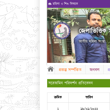
মহিলা ও শিশু বিষয়ক
মন্ত্রণালয়
জেলাভিত্তিক ম
জাতীয় মহিলা সংস্থা
প্রকল্প সর্ম্পকিত
জনবল
প
সরেজমিন পরিদর্শন প্রতিবেদন
ক্রমিক
তারিখ
1
১৯/০১/২০২২