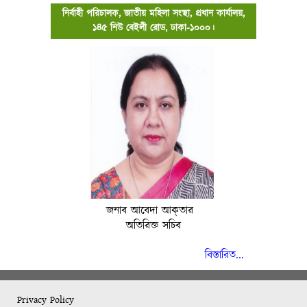
নির্বাহী পরিচালক, জাতীয় মহিলা সংস্থা, প্রধান কার্যালয়,
১৪৫ নিউ বেইলী রোড, ঢাকা-১০০০।
জনাব আবেদা আক্‌তার
অতিরিক্ত সচিব
বিস্তারিত...
Privacy Policy