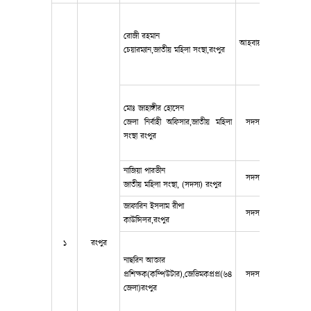
রোজী রহমান
আহবায়ক
0172420
চেয়ারম্যান,জাতীয় মহিলা সংস্থা,রংপুর
মোঃ জাহাঙ্গীর হোসেন
জেলা নির্বাহী অফিসার,জাতীয় মহিলা
সদস্য
01726-43
সংস্থা রংপুর
নাজিয়া পারভীন
সদস্য
0178818
জাতীয় মহিলা সংস্থা, (সদস্য) রংপুর
জাফারিন ইসলাম রীপা
সদস্য
0172368
কাউন্সিলর,রংপুর
১
রংপুর
নাছরিন আক্তার
প্রশিক্ষক(কম্পিউটার),জেভিমকপ্রপ্র(৬৪
সদস্য
0173736
জেলা)রংপুর