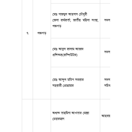
মোঃ নাজমুল আহসান চৌধুরী
জেলা কর্মকর্তা, জাতীয় মহিলা সংস্থা,
সদস্য
০১৭৭৩ ৮০
পঞ্চগড়
৭
পঞ্চগড়
মোঃ আবুল কালাম আজাদ
সদস্য
0172381
প্রশিক্ষক(কম্পিউটার)
মোঃ আব্দুল মতিন সরকার
সদস্য
0175377
সহকারী প্রোগ্রামার
সচিব
অধ্যক্ষ তাহমিনা আখতার মোল্লা
আহবায়ক
0171269
চেয়ারম্যান