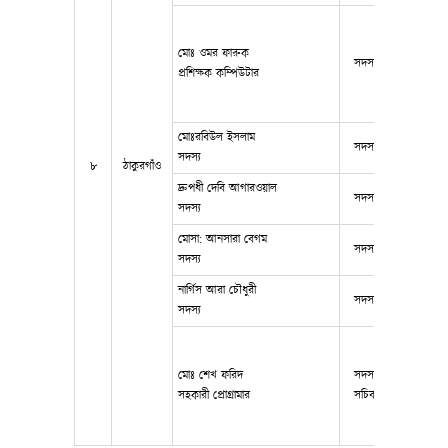
মোঃ ওমর ফারুক
সদস্য
0172267
প্রশিক্ষক কম্পিউটার
মোঃরবিউল ইসলাম
সদস্য
00
সদস্য
৮
ঠাকুরগাঁও
দ্রুপধী দেবি আগারওয়াল
সদস্য
00
সদস্য
মোসা: আনসারা বেগম
সদস্য
00
সদস্য
নার্গিস আরা চৌধুরী
সদস্য
00
সদস্য
মোঃ শেখ ফরিদ
সদস্য
0181712
সহকারী প্রোগ্রামার
সচিব