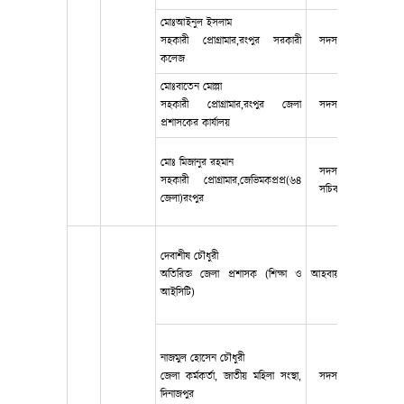
মোঃআইনুল ইসলাম
সহকারী প্রোগ্রামার,রংপুর সরকারী
সদস্য
0172132
কলেজ
মোঃবাতেন মোল্লা
সহকারী প্রোগ্রামার,রংপুর জেলা
সদস্য
0171927
প্রশাসকের কার্যালয়
মোঃ মিজানুর রহমান
সদস্য
সহকারী প্রোগ্রামার,জেভিমকপ্রপ্র(৬৪
0172815
সচিব
জেলা)রংপুর
দেবাশীষ চৌধুরী
০২৫৮৯৯২
অতিরিক্ত জেলা প্রশাসক (শিক্ষা ও
আহবায়ক
০১৭৬১-৪৯
আইসিটি)
নাজমুল হোসেন চৌধুরী
জেলা কর্মকর্তা, জাতীয় মহিলা সংস্থা,
সদস্য
০১৭৭৩৮০
দিনাজপুর