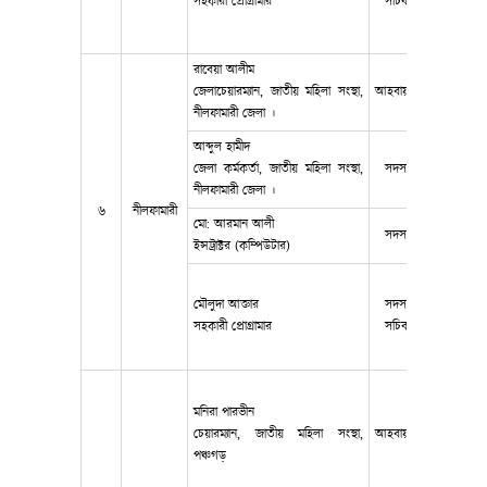
সহকারী প্রোগ্রামার
সচিব
রাবেয়া আলীম
জেলাচেয়ারম্যান, জাতীয় মহিলা সংস্থা,
আহবায়ক
0171422
নীলফামারী জেলা ।
আব্দুল হামীদ
জেলা কর্মকর্তা, জাতীয় মহিলা সংস্থা,
সদস‍্য
0171729
নীলফামারী জেলা ।
৬
নীলফামারী
মো: আরমান আলী
সদস্য
0174536
ইন্সট্রাক্টর (কম্পিউটার)
মৌলুদা আক্তার
সদস্য
০১৭৫০৯৮
সহকারী প্রোগ্রামার
সচিব
মনিরা পারভীন
চেয়ারম্যান, জাতীয় মহিলা সংস্থা,
আহবায়ক
0179386
পঞ্চগড়