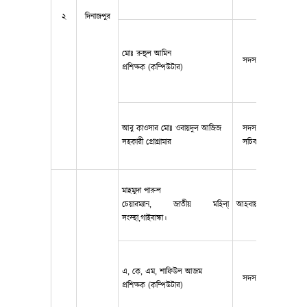
২
দিনাজপুর
মোঃ রুহুল আমিন
সদস্য
০১৮২৮১৫
প্রশিক্ষক (কম্পিউটার)
আবু কাওসার মোঃ ওবায়দুল আজিজ
সদস্য
০১৫৫৮৩৬
সহকারী প্রোগ্রামার
সচিব
মাহমুদা পারুল
চেয়ারম্যান, জাতীয় মহিলা্
আহবায়ক
0173193
সংস্হা,গাইবান্ধা।
এ, কে, এম, শাফিউল আজম
সদস্য
0171616
প্রশিক্ষক (কম্পিউটার)