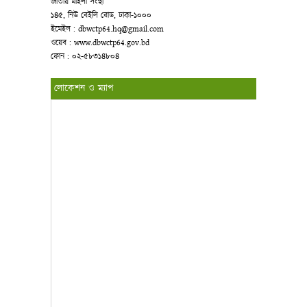
জাতীয় মহিলা সংস্থা
১৪৫, নিউ বেইলি রোড, ঢাকা-১০০০
ইমেইল : dbwctp64.hq@gmail.com
ওয়েব : www.dbwctp64.gov.bd
ফোন : ০২-৫৮৩১৪৮০৪
লোকেশন ও ম্যাপ