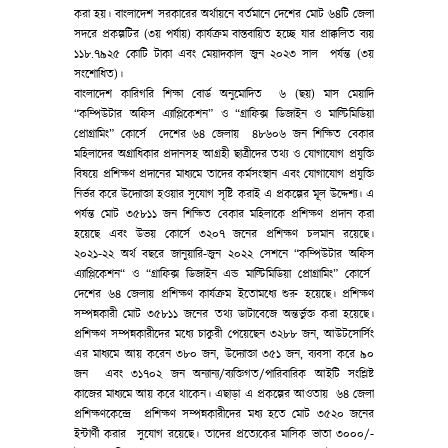
করা হয়। বাংলাদেশ সরকারের অর্থায়নে বর্তমানে দেশের মোট ৬৪টি জেলা
সদরে প্রকল্পটির (৩য় পর্যায়) কার্যক্রম বাস্তবায়িত হচ্ছে যার প্রাক্কলিত ব্যয়
১১৮.৭৯২৫ কোটি টাকা এবং মেয়াদকাল জুন ২০২৩ সাল পর্যন্ত (৩য়
সংশোধিত)।
বাংলাদেশ কারিগরি শিক্ষা বোর্ড অনুমোদিত ৬ (ছয়) মাস মেয়াদি
“কম্পিউটার অফিস এ্যাপ্লিকেশন” ও “গ্রাফিক্স ডিজাইন ও মাল্টিমিডিয়া
প্রোগ্রামিং” কোর্সে দেশের ৬৪ জেলায় ৪৮৬০৬ জন শিক্ষিত বেকার
মহিলাদের অগ্রাধিকার প্রদানসহ আগ্রহী ছাত্রীদের তথ্য ও যোগাযোগ প্রযুক্তি
বিষয়ে প্রশিক্ষণ প্রদানের মাধ্যমে তাদের কর্মসংস্থান এবং যোগাযোগ প্রযুক্তি
নির্ভর করে উদ্যোক্তা হওয়ার সুযোগ সৃষ্টি করাই এ প্রকল্পের মূল উদ্দেশ্য। এ
পর্যন্ত মোট ৩৫৮১১ জন শিক্ষিত বেকার মহিলাকে প্রশিক্ষণ প্রদান করা
হয়েছে এবং উভয় কোর্সে ৩২০৭ জনের প্রশিক্ষণ চলমান রয়েছে।
২০২১-২২ অর্থ বছরে জানুয়ারি-জুন ২০২২ সেশনে “কম্পিউটার অফিস
এ্যাপ্লিকেশন“ ও “গ্রাফিক্স ডিজাইন এন্ড মাল্টিমিডিয়া প্রোগ্রামিং” কোর্সে
দেশের ৬৪ জেলায় প্রশিক্ষণ কার্যক্রম ইতোমধ্যে শুরু হয়েছে। প্রশিক্ষণ
সম্পন্নকারী মোট ৩৫৮১১ জনের তথ্য ডাটাবেজে অন্তর্ভুক্ত করা হয়েছে।
প্রশিক্ষণ সম্পন্নকারীদের মধ্যে চাকুরী পেয়েছেন ৩২৮৮ জন, আউটসোর্সিং
এর মাধ্যমে আয় করেন ৩৮০ জন, উদ্যোক্তা ৩৫১ জন, ব্যবসা করে ৯০
জন এবং ৩১৭০২ জন অন্যান্য/ব্যক্তিগত/পারিবারিক আইটি সংশ্লিষ্ট
কাজের মাধ্যমে আয় করে থাকেন। এছাড়া এ প্রকল্পের আওতায় ৬৪ জেলা
প্রশিক্ষণকেন্দ্রে প্রশিক্ষণ সম্পন্নকারীদের মধ্য হতে মোট ৩৫২০ জনের
ইন্টার্ণী করার সুযোগ রয়েছে। তাদের প্রত্যেকের মাসিক ভাতা ৩০০০/-