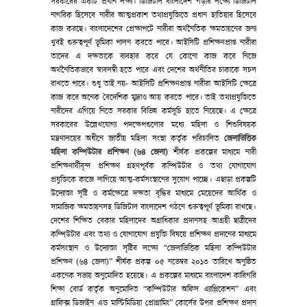
সরকারের একটি প্রধান লক্ষ্য। ডিজিটাল বাংলাদেশ গড়ার লক্ষ্যে ডিজিটাল
নাগরিক হিসেবে নারীর আত্মপ্রকাশ তথ্যপ্রযুক্তিতে প্রধান হাতিয়ার হিসেবে
কাজ করছে। বাংলাদেশের প্রেক্ষাপটে নারীরা অর্থনৈতিক ক্ষমতায়নের জন্য
খুবই গুরুত্বপূর্ণ ভূমিকা পালন করতে পারে। আইসিটি প্রশিক্ষণপ্রাপ্ত নারীরা
তাদের এ দক্ষতাকে ব্যবহার করে যে কোনো কাজ করে নিজে
অর্থনৈতিকভাবে স্বাবলম্বী হতে পারে এবং দেশের অর্থনীতির চাকাকে সচল
রাখতে পারে। শুধু তাই নয়- আইসিটি প্রশিক্ষণপ্রাপ্ত নারীরা আইসিটি ক্ষেত্রে
কাজ করে অনেক বৈদেশিক মুদ্রাও আয় করতে পারে। তাই তথ্যপ্রযুক্তিতে
নারীদের এগিয়ে নিতে সরকার বিভিন্ন কর্মসূচি হাতে নিয়েছে। এ ক্ষেত্রে
সরকারের উল্লেখযোগ্য পদক্ষেপগুলোর মধ্যে মহিলা ও শিশুবিষয়ক
মন্ত্রণালয়ের অধীনে জাতীয় মহিলা সংস্থা কর্তৃক পরিচালিত
জেলাভিত্তিক
মহিলা কম্পিউটার প্রশিক্ষণ (৬৪ জেলা)
শীর্ষক প্রকল্পের মাধ্যমে নারী
প্রশিক্ষণার্থীবৃন্দ প্রশিক্ষণ গ্রহণপূর্বক কম্পিউটার ও তথ্য যোগাযোগ
প্রযুক্তিকে কাজে লাগিয়ে আত্ম-কর্মসংস্থানের সুযোগ পাচ্ছে। এছাড়া প্রকল্পটি
উদ্যোক্তা সৃষ্টি ও কর্মক্ষেত্রে দক্ষতা বৃদ্ধির মাধ্যমে মেয়েদের আর্থিক ও
সামাজিক ক্ষমতায়নসহ ডিজিটাল বাংলাদেশ গঠনে গুরুত্বপূর্ণ ভূমিকা রাখছে।
দেশের শিক্ষিত বেকার মহিলাদের অগ্রাধিকার প্রদানসহ আগ্রহী ছাত্রীদের
কম্পিউটার এবং তথ্য ও যোগাযোগ প্রযুক্তি বিষয়ে প্রশিক্ষণ প্রদানের মাধ্যমে
কর্মসংস্থান ও উদ্যোক্তা সৃষ্টির লক্ষ্যে “জেলাভিত্তিক মহিলা কম্পিউটার
প্রশিক্ষণ (৬৪ জেলা)” শীর্ষক প্রকল্প ০৫ নভেম্বর ২০১৩ তারিখে অনুষ্ঠিত
একনেক সভায় অনুমোদিত হয়েছে। এ প্রকল্পের মাধ্যমে বাংলাদেশ কারিগরি
শিক্ষা বোর্ড কর্তৃক অনুমোদিত “কম্পিউটার অফিস এ্যাপ্লিকেশন” এবং
গ্রাফিক্স ডিজাইন এন্ড মাল্টিমিডিয়া প্রোগ্রামিং” কোর্সের উপর প্রশিক্ষণ প্রদান