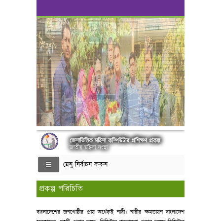
জেলাভিত্তিক মহিলা কম্পিউটার প্রশিক্ষণ প্রকল্প
জাতীয় মহিলা সংস্থা
মেনু নির্বাচন করুন
প্রকল্প পরিচিতি
বাংলাদেশের জনগোষ্ঠীর প্রায় অর্ধেকই নারী। নারীর ক্ষমতায়ন বাংলাদেশ