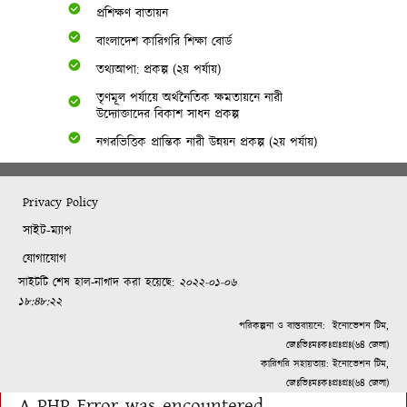
প্রশিক্ষণ বাতায়ন
বাংলাদেশ কারিগরি শিক্ষা বোর্ড
তথ্যআপা: প্রকল্প (২য় পর্যায়)
তৃণমূল পর্যায়ে অর্থনৈতিক ক্ষমতায়নে নারী
উদ্যোক্তাদের বিকাশ সাধন প্রকল্প
নগরভিত্তিক প্রান্তিক নারী উন্নয়ন প্রকল্প (২য় পর্যায়)
Privacy Policy
সাইট-ম্যাপ
যোগাযোগ
সাইটটি শেষ হাল-নাগাদ করা হয়েছে:
২০২২-০১-০৬
১৮:৪৮:২২
পরিকল্পনা ও বাস্তবায়নে:
ইনোভেশন টিম,
জেঃভিঃমঃকঃপ্রঃপ্রঃ(৬৪ জেলা)
কারিগরি সহায়তায়: ইনোভেশন টিম,
জেঃভিঃমঃকঃপ্রঃপ্রঃ(৬৪ জেলা)
A PHP Error was encountered