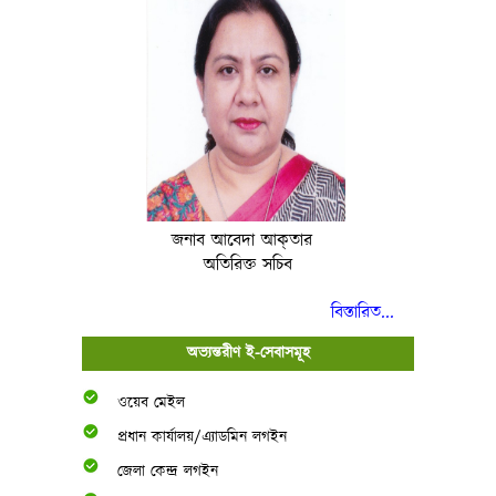
জনাব আবেদা আক্‌তার
অতিরিক্ত সচিব
বিস্তারিত...
অভ্যন্তরীণ ই-সেবাসমূহ
ওয়েব মেইল
প্রধান কার্যালয়/এ্যাডমিন লগইন
জেলা কেন্দ্র লগইন