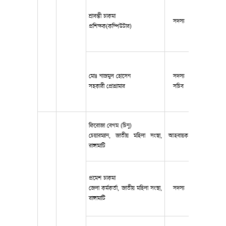
শ্রাবন্তী চাকমা
সদস্য
018136219
প্রশিক্ষক(কম্পিউটার)
মোঃ নাজমুল হোসেন
সদস্য
০১৭৬১৩৭৬০
সহকারী প্রোগ্রামার
সচিব
ফিরোজা বেগম (চিনু)
চেয়ারম্যান, জাতীয় মহিলা সংস্থা,
আহবায়ক
০১৫৫৮৮০৩৫
রাঙ্গামাটি
প্রমেশ চাকমা
জেলা কর্মকর্তা, জাতীয় মহিলা সংস্থা,
সদস্য
০১৫৫৬৫৭৪৮
রাঙ্গামাটি