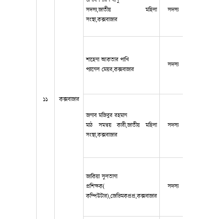
জনাব শিরিন বানু
সদস্য,জাতীয় মহিলা
সদস্য
নাই
সংস্থা,কক্সবাজার
শাহেনা আকতার পাখি
সদস্য
০১৮৪৫২১৬২
প্যানেল মেয়র,কক্সবাজার
১১
কক্সবাজার
জনাব মজিবুর রহমান
মাঠ সমন্বয় কারী,জাতীয় মহিলা
সদস্য
০১৮১১১০৬৫
সংস্থা,কক্সবাজার
জাকিয়া সুলতানা
প্রশিক্ষক(
সদস্য
০১৭০১৭৭৫৬
কম্পিউটার),জেভিমকপ্রপ্র,কক্সবাজার