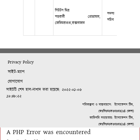
নিউটন মিত্র
সদস্য
সহকারী প্রোগ্রামার,
017981042
সচিব
জেভিমকপ্রপ্র,কক্সবাজার
Privacy Policy
সাইট-ম্যাপ
যোগাযোগ
সাইটটি শেষ হাল-নাগাদ করা হয়েছে:
২০২২-০১-০৬
১৮:৪৮:২২
পরিকল্পনা ও বাস্তবায়নে:
ইনোভেশন টিম,
জেঃভিঃমঃকঃপ্রঃপ্রঃ(৬৪ জেলা)
কারিগরি সহায়তায়: ইনোভেশন টিম,
জেঃভিঃমঃকঃপ্রঃপ্রঃ(৬৪ জেলা)
A PHP Error was encountered