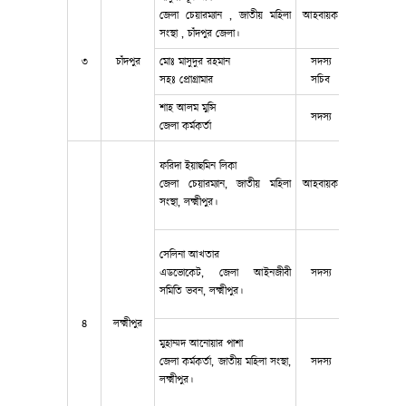
জেলা চেয়ারম্যান , জাতীয় মহিলা
আহবায়ক
০১৭১৬১৭৭৬
সংস্থা , চাঁদপুর জেলা।
৩
চাঁদপুর
মোঃ মাসুদুর রহমান
সদস্য
016889549
সহঃ প্রোগ্রামার
সচিব
শাহ আলম মুন্সি
সদস্য
019152184
জেলা কর্মকর্তা
ফরিদা ইয়াছমিন লিকা
জেলা চেয়ারম্যান, জাতীয় মহিলা
আহবায়ক
01911-4068
সংস্থা, লক্ষ্মীপুর।
সেলিনা আখতার
এডভোকেট, জেলা আইনজীবী
সদস্য
01673-9705
সমিতি ভবন, লক্ষ্মীপুর।
৪
লক্ষ্মীপুর
মুহাম্মদ আনোয়ার পাশা
জেলা কর্মকর্তা, জাতীয় মহিলা সংস্থা,
সদস্য
01816-5567
লক্ষ্মীপুর।