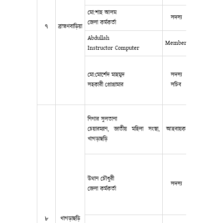
মো:শাহ আলম
সদস্য
019231139
জেলা কর্মকর্তা
৭
ব্রাহ্মণবাড়িয়া
Abdullah
Member
019144005
Instructor Computer
মো:মোর্শেদ মাহমুদ
সদস্য
019119272
সহকারী প্রোগ্রামার
সচিব
নিগার সুলতানা
চেয়ারম্যান, জাতীয় মহিলা সংস্থা,
আহবায়ক
০১৫৫৩-৪০৩
খাগড়াছড়ি
উথান চৌধুরী
সদস্য
০১৫৫০৬০৫০
জেলা কর্মকর্তা
৮
খাগড়াছড়ি