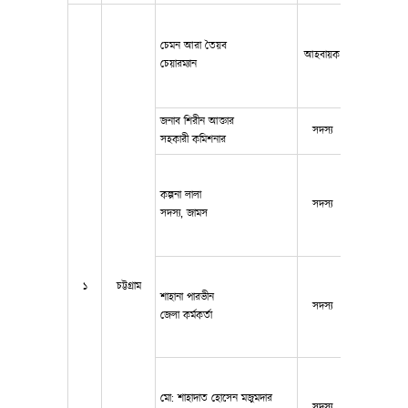
চেমন আরা তৈয়ব
আহবায়ক
018198429
চেয়ারম্যান
জনাব শিরীন আক্তার
সদস্য
017966261
সহকারী কমিশনার
কল্পনা লালা
সদস্য
017155143
সদস্য, জামস
১
চট্টগ্রাম
শাহানা পারভীন
সদস্য
017150075
জেলা কর্মকর্তা
মো: শাহাদাত হোসেন মজুমদার
সদস্য
019136043