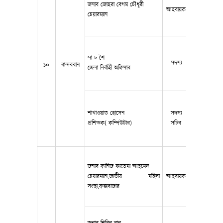
জনাব জোহরা বেগম চৌধুরী
আহবায়ক
01833-5228
চেয়ারম্যান
সা চ শৈ
সদস্য
019258700
১০
বান্দরবান
জেলা নির্বাহী অফিসার
শাখাওয়াত হোসেন
সদস্য
019667313
প্রশিক্ষক( কম্পিউটার)
সচিব
জনাব কানিজ ফাতেমা আহমেদ
চেয়ারম্যান,জাতীয় মহিলা
আহবায়ক
017114705
সংস্থা,কক্সবাজার