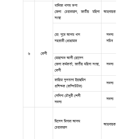
থাদিজা খানম রুনা
জেলা চেয়ারম্যান, জাতীয় মহিলা
আহবায়ক
০১৬৭০৩৫১১
সংস্থা
মো: নুরে আলম খান
সদস্য
017260701
সহকারী প্রোগ্রামার
সচিব
৬
ফেনী
মোহাম্মদ আলী হোসেন
জেলা কর্মকর্তা, জাতীয় মহিলা সংস্থা,
সদস্য
০১৭৭৭৬২১৬
ফেনী
ফাহিমা সুলতানা ইয়াছমিন
সদস্য
০১৮৪৩৪২৯৪
প্রশিক্ষক (কম্পিউটার)
সেলিনা চৌধুরী শেলী
সদস্য
০১৭১৭২৭৫৩
সদস্য
মিসেস মিনারা আলম
আহবায়ক
017128679
চেয়ারম্যান