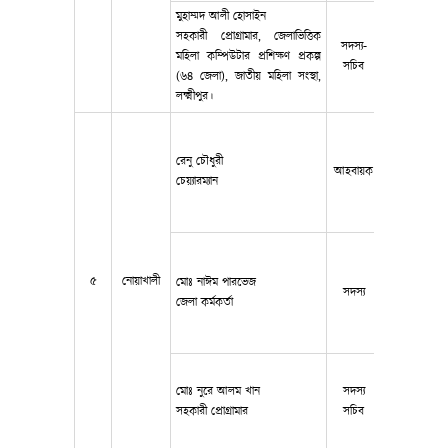
মুহাম্মদ আলী হোসাইন
সহকারী প্রোগ্রামার, জেলাভিত্তিক
সদস্য-
মহিলা কম্পিউটার প্রশিক্ষণ প্রকল্প
01917-8853
সচিব
(৬৪ জেলা), জাতীয় মহিলা সংস্থা,
লক্ষ্মীপুর।
রেনু চৌধুরী
আহবায়ক
017151864
চেয়্যারম্যান
৫
নোয়াখালী
মোঃ নাঈম পারভেজ
সদস্য
018306620
জেলা কর্মকর্তা
মোঃ নুরে আলম খান
সদস্য
017260701
সহকারী প্রোগ্রামার
সচিব