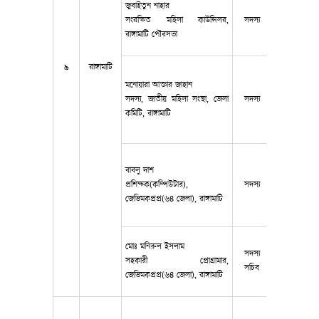
জুবাইতুন নাহার
সংরক্ষিত মহিলা কাউন্সিলর,
সদস্য
০১৮২০৩৫০১
রাঙ্গামাটি পৌরসভা
৯
রাঙ্গামাটি
মনোয়ারা আক্তার জাহান
সদস্য, জাতীয় মহিলা সংস্থা, জেলা
সদস্য
০১৮৬৭৭৮৮৬
কমিটি, রাঙ্গামাটি
বাবলু দাশ
প্রশিক্ষক(কম্পিউটার),
সদস্য
০১৮১৪৪৩১৮
জেভিমকপ্রপ্র(৬৪ জেলা), রাঙ্গামাটি
মোঃ মনিরুল ইসলাম
সদস্য
সহকারী প্রোগ্রামার,
০১৭৩৮৬৩৪৩
সচিব
জেভিমকপ্রপ্র(৬৪ জেলা), রাঙ্গামাটি