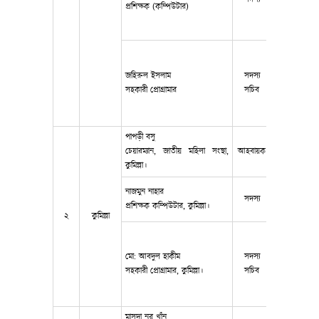
প্রশিক্ষক (কম্পিউটার)
জহিরুল ইসলাম
সদস্য
018566762
সহকারী প্রোগ্রামার
সচিব
পাপড়ী বসু
চেয়ারম্যান, জাতীয় মহিলা সংস্থা,
আহবায়ক
017121238
কুমিল্লা।
নাজমুন নাহার
সদস্য
017220470
প্রশিক্ষক কম্পিউটার, কুমিল্লা।
২
কুমিল্লা
মো: আবদুল হাকীম
সদস্য
018188335
সহকারী প্রোগ্রামার, কুমিল্লা।
সচিব
মাসুদা নূর খাঁন