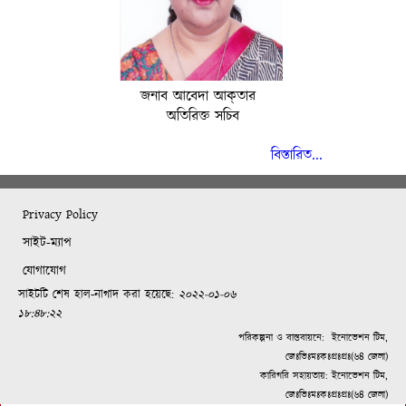
জনাব আবেদা আক্‌তার
অতিরিক্ত সচিব
বিস্তারিত...
Privacy Policy
সাইট-ম্যাপ
যোগাযোগ
সাইটটি শেষ হাল-নাগাদ করা হয়েছে:
২০২২-০১-০৬
১৮:৪৮:২২
পরিকল্পনা ও বাস্তবায়নে:
ইনোভেশন টিম,
জেঃভিঃমঃকঃপ্রঃপ্রঃ(৬৪ জেলা)
কারিগরি সহায়তায়: ইনোভেশন টিম,
জেঃভিঃমঃকঃপ্রঃপ্রঃ(৬৪ জেলা)