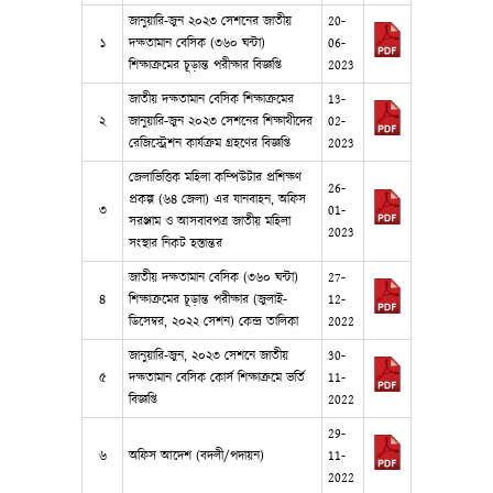
জানুয়ারি-জুন ২০২৩ সেশনের জাতীয়
20-
১
দক্ষতামান বেসিক (৩৬০ ঘন্টা)
06-
শিক্ষাক্রমের চূড়ান্ত পরীক্ষার বিজ্ঞপ্তি
2023
জাতীয় দক্ষতামান বেসিক শিক্ষাক্রমের
13-
২
জানুয়ারি-জুন ২০২৩ সেশনের শিক্ষাথীদের
02-
রেজিস্ট্রেশন কার্যক্রম গ্রহণের বিজ্ঞপ্তি
2023
জেলাভিত্তিক মহিলা কম্পিউটার প্রশিক্ষণ
26-
প্রকল্প (৬৪ জেলা) এর যানবাহন, অফিস
৩
01-
সরঞ্জাম ও আসবাবপত্র জাতীয় মহিলা
2023
সংস্থার নিকট হস্তান্তর
জাতীয় দক্ষতামান বেসিক (৩৬০ ঘন্টা)
27-
৪
শিক্ষাক্রমের চূড়ান্ত পরীক্ষার (জুলাই-
12-
ডিসেম্বর, ২০২২ সেশন) কেন্দ্র তালিকা
2022
জানুয়ারি-জুন, ২০২৩ সেশনে জাতীয়
30-
৫
দক্ষতামান বেসিক কোর্স শিক্ষাক্রমে ভর্তি
11-
বিজ্ঞপ্তি
2022
29-
৬
অফিস আদেশ (বদলী/পদায়ন)
11-
2022