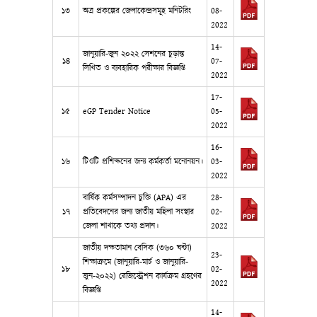
১৩
অত্র প্রকল্পের জেলাকেন্দ্রসমূহ মনিটরিং
08-
2022
14-
জানুয়ারি-জুন ২০২২ সেশনের চুড়ান্ত
১৪
07-
লিখিত ও ব্যবহারিক পরীক্ষার বিজ্ঞপ্তি
2022
17-
১৫
eGP Tender Notice
05-
2022
16-
১৬
টিওটি প্রশিক্ষনের জন্য কর্মকর্তা মনোনয়ন।
03-
2022
বার্ষিক কর্মসম্পাদন চুক্তি (APA) এর
28-
১৭
প্রতিবেদনের জন্য জাতীয় মহিলা সংস্থার
02-
জেলা শাখাকে তথ্য প্রদান।
2022
জাতীয় দক্ষতামান বেসিক (৩৬০ ঘন্টা)
23-
শিক্ষাক্রমে (জানুয়ারি-মার্চ ও জানুয়ারি-
১৮
02-
জুন-২০২২) রেজিস্ট্রেশন কার্যক্রম গ্রহণের
2022
বিজ্ঞপ্তি
14-