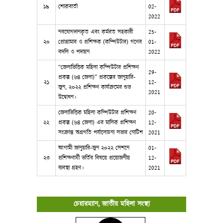
১৯
শোকবার্তা
02-
2022
নবযোগদানকৃত এবং কর্মরত সহকারী
25-
২০
প্রোগ্রামার ও প্রশিক্ষক (কম্পিউটার) গণের
01-
বদলি ও পদায়ন
2022
“জেলাভিত্তিক মহিলা কম্পিউটার প্রশিক্ষণ
29-
প্রকল্প (৬৪ জেলা)” প্রকল্পের জানুয়ারি-
২১
12-
জুন, ২০২২ প্রশিক্ষণ কার্যক্রমের শুভ
2021
উদ্বোধন।
জেলাভিত্তিক মহিলা কম্পিউটার প্রশিক্ষণ
20-
২২
প্রকল্প (৬৪ জেলা) এর মাসিক প্রশিক্ষণ
12-
সংক্রান্ত অগ্রগতি পর্যালোচনা সভার নোটিশ
2021
আগামী জানুয়ারি-জুন ২০২২ সেশনে
01-
২৩
প্রশিক্ষণার্থী ভর্তির বিষয়ে প্রয়োজনীয়
12-
ব্যবস্থা গ্রহণ।
2021
চেয়ারম্যান, জাতীয় মহিলা সংস্থা