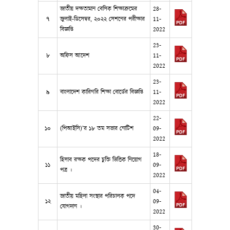
জাতীয় দক্ষতামান বেসিক শিক্ষাক্রমের
28-
৭
জুলাই-ডিসেম্বর, ২০২২ সেশনের পরীক্ষার
11-
বিজ্ঞপ্তি
2022
23-
৮
অফিস আদেশ
11-
2022
23-
৯
বাংলাদেশ কারিগরি শিক্ষা বোর্ডের বিজ্ঞপ্তি
11-
2022
22-
১০
(পিআইসি)’র ১৮ তম সভার নোটিশ
09-
2022
18-
হিসাব রক্ষক পদের চুক্তি ভিত্তিক নিয়োগ
১১
09-
পত্র ।
2022
04-
জাতীয় মহিলা সংস্থার পরিচালক পদে
১২
09-
যোগদান ।
2022
30-