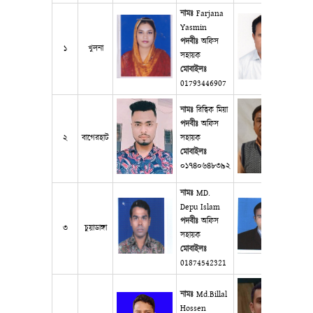
নামঃ
Farjana
Yasmin
না
পদবীঃ
অফিস
পদব
১
খুলনা
সহায়ক
মোব
মোবাইলঃ
01
01793446907
নামঃ
রিত্বিক মিয়া
না
পদবীঃ
অফিস
পদব
২
বাগেরহাট
সহায়ক
মোব
মোবাইলঃ
০১
০১৭৪০৬৪৮৩৯২
নামঃ
MD.
না
Depu Islam
kh
পদবীঃ
অফিস
৩
চুয়াডাঙ্গা
পদব
সহায়ক
মোব
মোবাইলঃ
01
01874542321
নামঃ
Md.Billal
না
Hossen