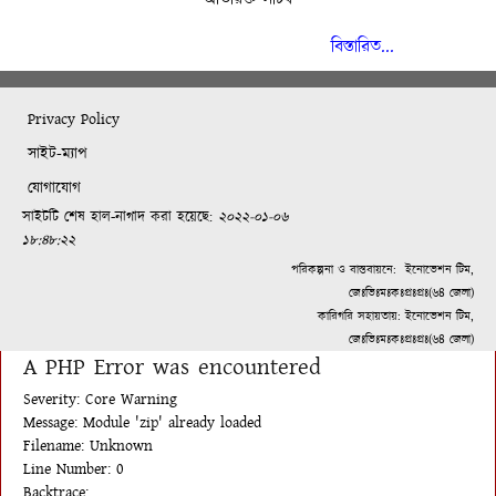
বিস্তারিত...
Privacy Policy
সাইট-ম্যাপ
যোগাযোগ
সাইটটি শেষ হাল-নাগাদ করা হয়েছে:
২০২২-০১-০৬
১৮:৪৮:২২
পরিকল্পনা ও বাস্তবায়নে:
ইনোভেশন টিম,
জেঃভিঃমঃকঃপ্রঃপ্রঃ(৬৪ জেলা)
কারিগরি সহায়তায়: ইনোভেশন টিম,
জেঃভিঃমঃকঃপ্রঃপ্রঃ(৬৪ জেলা)
A PHP Error was encountered
Severity: Core Warning
Message: Module 'zip' already loaded
Filename: Unknown
Line Number: 0
Backtrace: