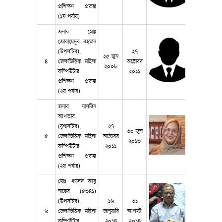
প্রশিক্ষণ প্রকল্প
(১ম পর্যায়)
জনাব মোঃ
জোবায়েদুর রহমান
(উপসচিব),
২৭
২৫ জুন
৪
জেলাভিত্তিক মহিলা
অক্টোবর
২০০৮
কম্পিউটার
২০১১
প্রশিক্ষণ প্রকল্প
(২য় পর্যায়)
জনাব নাসরিন
আখতার
(যুগ্মসচিব),
২৭
৩০ জুন
৫
জেলাভিত্তিক মহিলা
অক্টোবর
২০১৩
কম্পিউটার
২০১১
প্রশিক্ষণ প্রকল্প
(২য় পর্যায়)
মোঃ খালেদ আবু
নাছের (৫৩৪১)
(উপসচিব),
১৬
৩১
৬
জেলাভিত্তিক মহিলা
জানুয়ারি
আগস্ট
কম্পিউটার
২০১৪
২০১৪